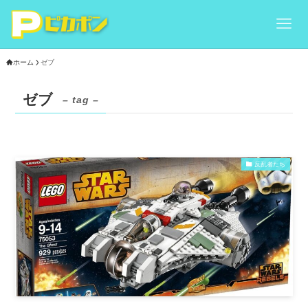
ホーム
ゼブ
ゼブ
– tag –
反乱者たち